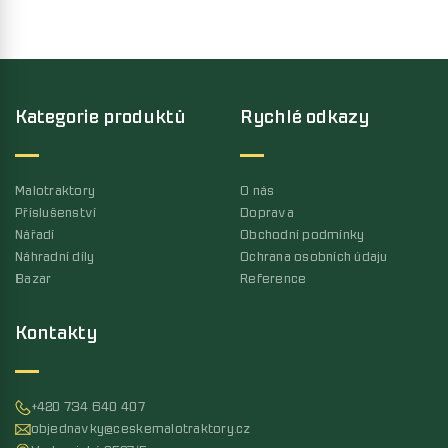
Kategorie produktů
Rychlé odkazy
Malotraktory
O nás
Příslušenství
Doprava
Nářadí
Obchodní podmínky
Náhradní díly
Ochrana osobních údaju
Bazar
Reference
Kontakty
+420 734 640 407
objednavky@ceskemalotraktory.cz