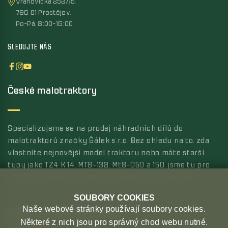
Vrahovická 2527/5,
796 01 Prostějov,
Po-Pá, 8:00-16:00
SLEDUJTE NÁS
České malotraktory
Specializujeme se na prodej náhradních dílů do
malotraktorů značky Šálek s.r.o. Bez ohledu na to, zda
vlastníte nejnovější model traktoru nebo máte starší
typy jako TZ4 K 14, MT8-132, Mt8-050 a 150, jsme tu pro
vás s širokou nabídkou kvalitních náhradních dílů.
SOUBORY COOKIES
Naše webové stránky používají soubory cookies.
MOŽNOSTI PLATBY
MOŽNOSTI DOPRAVY
Některé z nich jsou pro správný chod webu nutné.