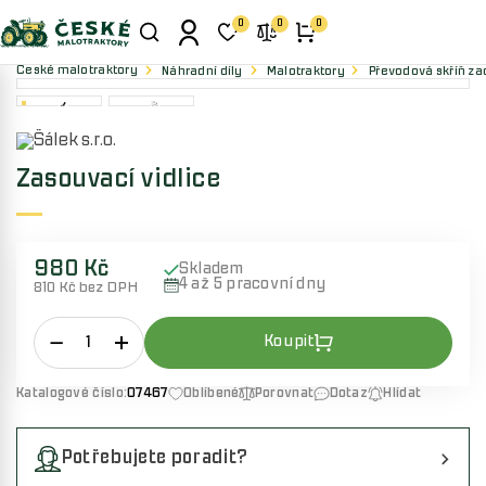
0
0
0
České malotraktory
Náhradní díly
Malotraktory
Převodová skříň zad
Zasouvací vidlice
980 Kč
Skladem
4 až 5 pracovní dny
810 Kč bez DPH
Katalogové číslo:
07467
Oblíbené
Porovnat
Dotaz
Hlídat
Potřebujete poradit?