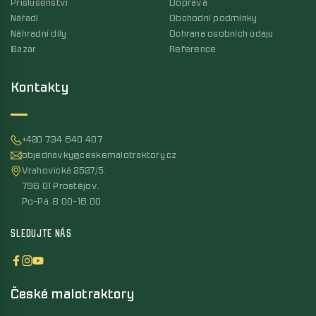
Příslušenství
Doprava
Nářadí
Obchodní podmínky
Náhradní díly
Ochrana osobních údaju
Bazar
Reference
Kontakty
+420 734 640 407
objednavky@ceskemalotraktory.cz
Vrahovická 2527/5,
796 01 Prostějov,
Po-Pá, 8:00-16:00
SLEDUJTE NÁS
České malotraktory