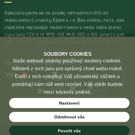
Specializujeme se na prodej náhradních dílů do
malotraktorů značky Šálek s.r.o. Bez ohledu na to, zda
vlastníte nejnovější model traktoru nebo máte starší
typy jako TZ4 K 14, MT8-132, Mt8-050 a 150, jsme tu pro
vás s širokou nabídkou kvalitních náhradních dílů.
SOUBORY COOKIES
Naše webové stránky používají soubory cookies.
MOŽNOSTI PLATBY
MOŽNOSTI DOPRAVY
Některé z nich jsou pro správný chod webu nutné.
Další z nich vylepšují Váš uživatelský zážitek a
pomáhají nám náš web rozvíjet. Váš výběr budete
moci kdykoliv změnit.
Nastavení
Odmítnout vše
Povolit vše
Copyright © 2026 České malotraktory