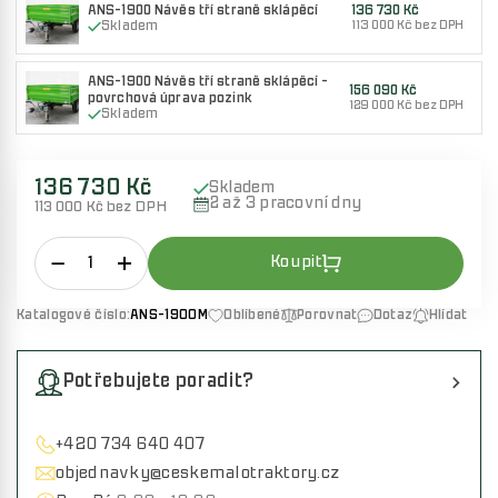
ANS-1900 Návěs tří straně sklápěcí
136 730 Kč
Skladem
113 000 Kč bez DPH
ANS-1900 Návěs tří straně sklápěcí -
156 090 Kč
povrchová úprava pozink
129 000 Kč bez DPH
Skladem
136 730 Kč
Skladem
2 až 3 pracovní dny
113 000 Kč bez DPH
Katalogové číslo:
ANS-1900M
Oblíbené
Porovnat
Dotaz
Hlídat
Potřebujete poradit?
+420 734 640 407
objednavky@ceskemalotraktory.cz