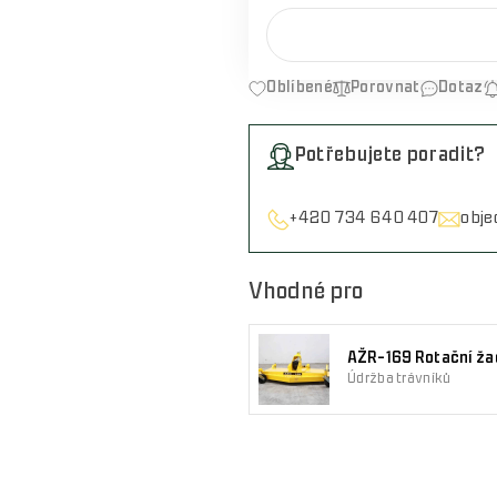
Oblíbené
Porovnat
Dotaz
Potřebujete poradit?
+420 734 640 407
obj
Vhodné pro
AŽR-169 Rotační žac
Údržba trávníků