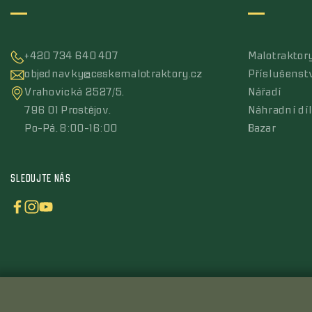
+420 734 640 407
Malotraktor
objednavky@ceskemalotraktory.cz
Příslušenst
Vrahovická 2527/5,
Nářadí
796 01 Prostějov,
Náhradní dí
Po-Pá, 8:00-16:00
Bazar
SLEDUJTE NÁS