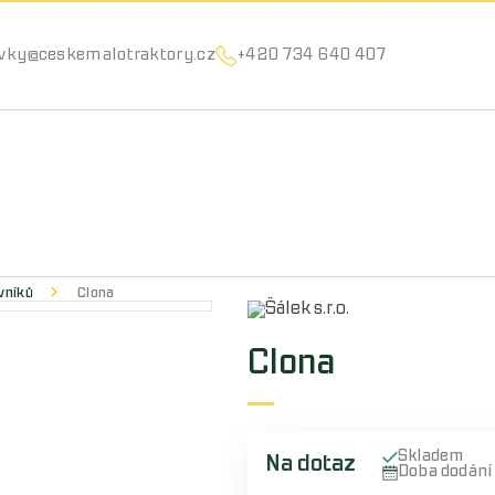
Můžeme vám pomoci něco najít?
vky@ceskemalotraktory.cz
+420 734 640 407
vníků
Clona
Clona
Skladem
Na dotaz
Doba dodán