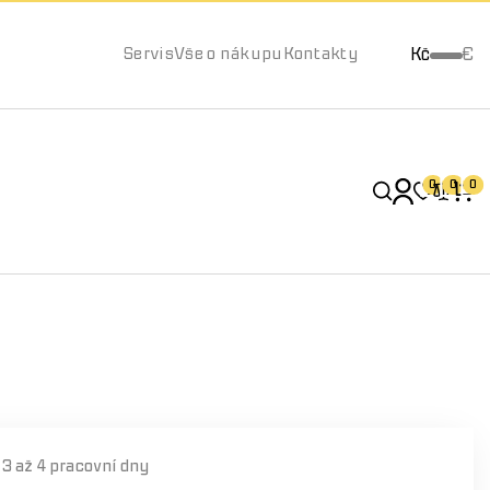
Kč
€
Servis
Vše o nákupu
Kontakty
0
0
0
í
3 až 4 pracovní dny