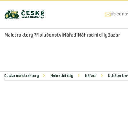
objedna
Malotraktory
Příslušenství
Nářadí
Náhradní díly
Bazar
České malotraktory
Náhradní díly
Nářadí
Údržba trá