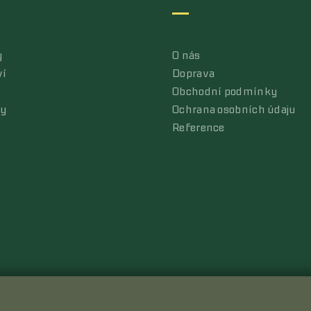
y
O nás
ví
Doprava
Obchodní podmínky
ly
Ochrana osobních údaju
Reference