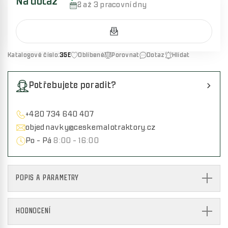
Na dotaz
2 až 3 pracovní dny
Katalogové číslo:
35E
Oblíbené
Porovnat
Dotaz
Hlídat
Potřebujete poradit?
+420 734 640 407
objednavky@ceskemalotraktory.cz
Po - Pá
8:00 - 16:00
POPIS A PARAMETRY
HODNOCENÍ