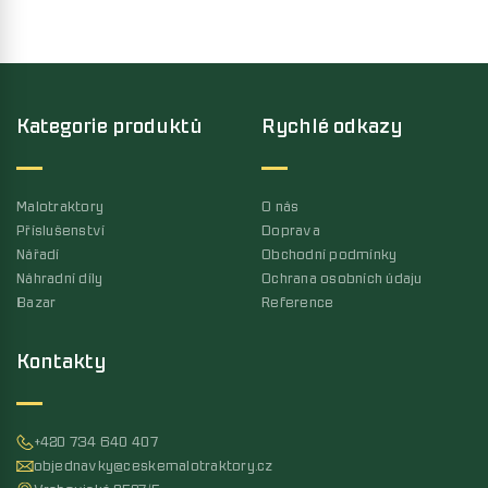
Kategorie produktů
Rychlé odkazy
Malotraktory
O nás
Příslušenství
Doprava
Nářadí
Obchodní podmínky
Náhradní díly
Ochrana osobních údaju
Bazar
Reference
Kontakty
+420 734 640 407
objednavky@ceskemalotraktory.cz