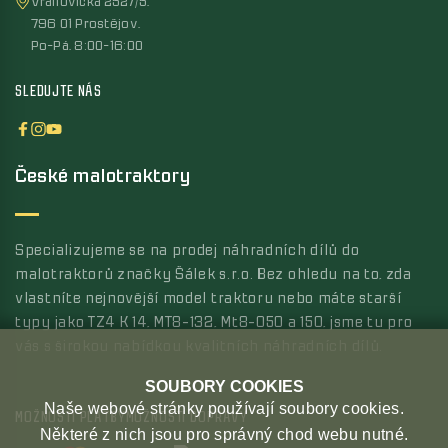
Vrahovická 2527/5,
796 01 Prostějov,
Po-Pá, 8:00-16:00
SLEDUJTE NÁS
České malotraktory
Specializujeme se na prodej náhradních dílů do
malotraktorů značky Šálek s.r.o. Bez ohledu na to, zda
vlastníte nejnovější model traktoru nebo máte starší
typy jako TZ4 K 14, MT8-132, Mt8-050 a 150, jsme tu pro
vás s širokou nabídkou kvalitních náhradních dílů.
SOUBORY COOKIES
Naše webové stránky používají soubory cookies.
MOŽNOSTI PLATBY
MOŽNOSTI DOPRAVY
Některé z nich jsou pro správný chod webu nutné.