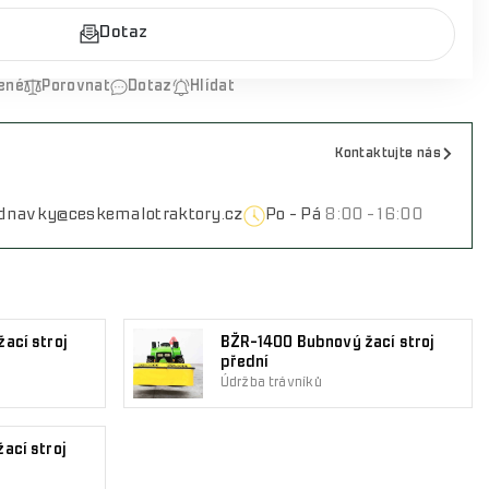
Dotaz
ené
Porovnat
Dotaz
Hlídat
Kontaktujte nás
ednavky@ceskemalotraktory.cz
Po - Pá
8:00 - 16:00
ací stroj
BŽR-1400 Bubnový žací stroj
přední
Údržba trávníků
ací stroj