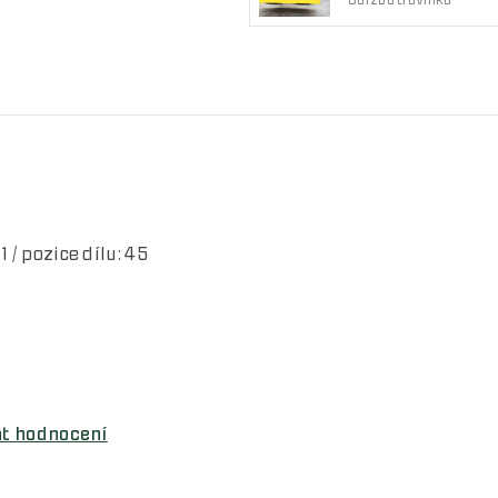
Údržba trávníků
 / pozice dílu: 45
at hodnocení