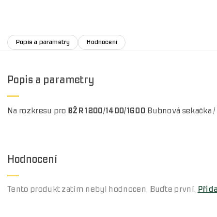
Popis a parametry
Hodnocení
Popis a parametry
Na rozkresu pro
BŽR 1200/1400/1600
Bubnová sekačka / 1
Hodnocení
Tento produkt zatím nebyl hodnocen. Buďte první.
Přid