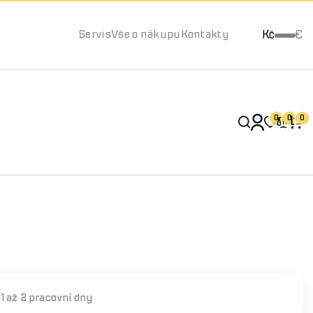
Kč
€
Servis
Vše o nákupu
Kontakty
0
0
0
í
1 až 2 pracovní dny