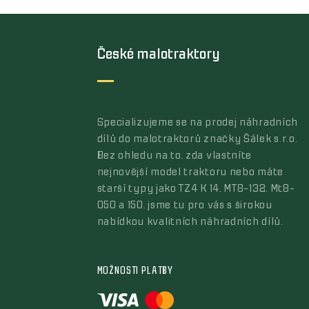
České malotraktory
Specializujeme se na prodej náhradních
dílů do malotraktorů značky Šálek s.r.o.
Bez ohledu na to, zda vlastníte
nejnovější model traktoru nebo máte
starší typy jako TZ4 K 14, MT8-132, Mt8-
050 a 150, jsme tu pro vás s širokou
nabídkou kvalitních náhradních dílů.
MOŽNOSTI PLATBY