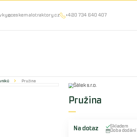
Můžeme vám pomoci něco najít?
vky@ceskemalotraktory.cz
+420 734 640 407
vníků
Pružina
Pružina
Skladem
Na dotaz
Doba dodán