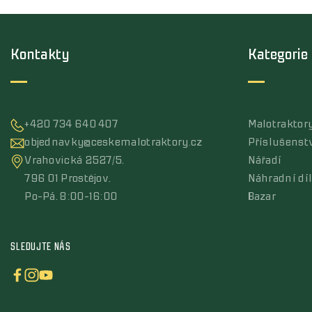
Kontakty
Kategorie
+420 734 640 407
Malotraktor
objednavky@ceskemalotraktory.cz
Příslušenst
Vrahovická 2527/5,
Nářadí
796 01 Prostějov,
Náhradní dí
Po-Pá, 8:00-16:00
Bazar
SLEDUJTE NÁS