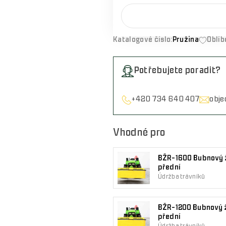
Katalogové číslo:
Pružina
Oblíb
Potřebujete poradit?
+420 734 640 407
obj
Vhodné pro
BŽR-1600 Bubnový ž
přední
Údržba trávníků
BŽR-1200 Bubnový ž
přední