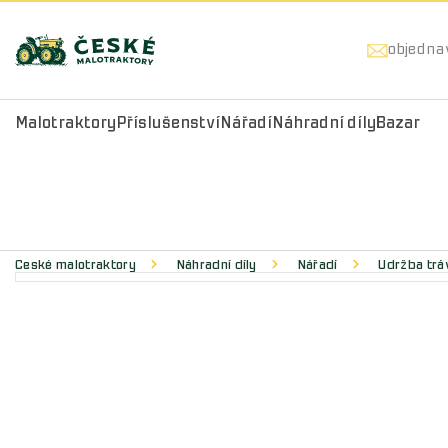
objedna
Malotraktory
Příslušenství
Nářadí
Náhradní díly
Bazar
České malotraktory
Náhradní díly
Nářadí
Údržba trá