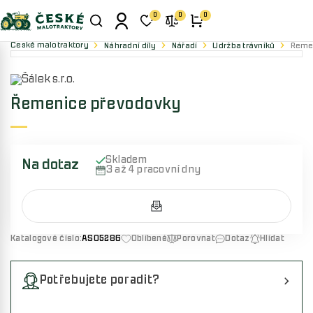
0
0
0
České malotraktory
Náhradní díly
Nářadí
Údržba trávníků
Řeme
Řemenice převodovky
Skladem
Na dotaz
3 až 4 pracovní dny
Katalogové číslo:
AS05286
Oblíbené
Porovnat
Dotaz
Hlídat
Potřebujete poradit?