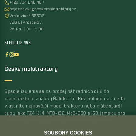
+420 734 640 407
objednavky@ceskemalotraktory.cz
Vrahovická 2527/5,
796 01 Prostějov,
Po-Pá, 8:00-16:00
SLEDUJTE NÁS
České malotraktory
Specializujeme se na prodej náhradních dílů do
malotraktorů značky Šálek s.r.o. Bez ohledu na to, zda
vlastníte nejnovější model traktoru nebo máte starší
typy jako TZ4 K 14, MT8-132, Mt8-050 a 150, jsme tu pro
vás s širokou nabídkou kvalitních náhradních dílů.
SOUBORY COOKIES