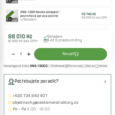
ANS-1300 Návěs sklápěcí -
113 740 Kč
povrchová úprava pozink
94 000 Kč bez DPH
Skladem
98 010 Kč
Skladem
4 až 5 pracovní dny
81 000 Kč bez DPH
Katalogové číslo:
ANS-1300C
Oblíbené
Porovnat
Dotaz
Hlídat
Potřebujete poradit?
+420 734 640 407
objednavky@ceskemalotraktory.cz
Po - Pá
8:00 - 16:00