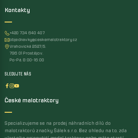
Kontakty
+420 734 640 407
objednavky@ceskemalotraktory.cz
Vrahovická 2527/5,
796 01 Prostějov,
Po-Pá, 8:00-16:00
SLEDUJTE NÁS
České malotraktory
Specializujeme se na prodej náhradních dílů do
malotraktorů značky Šálek s.r.o. Bez ohledu na to, zda