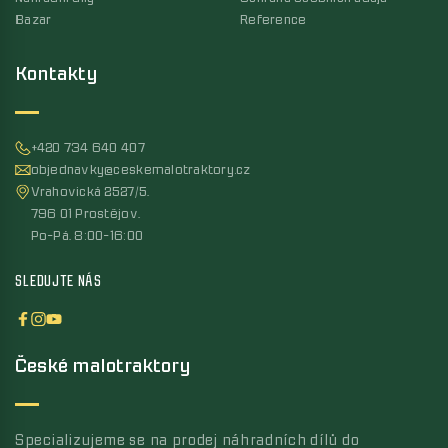
Bazar
Reference
Kontakty
+420 734 640 407
objednavky@ceskemalotraktory.cz
Vrahovická 2527/5,
796 01 Prostějov,
Po-Pá, 8:00-16:00
SLEDUJTE NÁS
České malotraktory
Specializujeme se na prodej náhradních dílů do