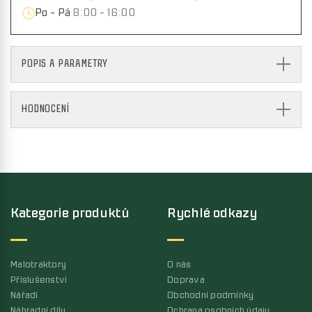
Po - Pá
8:00 - 16:00
POPIS A PARAMETRY
HODNOCENÍ
Kategorie produktů
Rychlé odkazy
Malotraktory
O nás
Příslušenství
Doprava
Nářadí
Obchodní podmínky
Náhradní díly
Ochrana osobních údaju