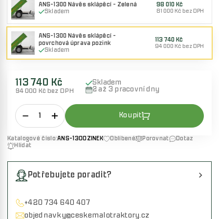
ANS-1300 Návěs sklápěcí - Zelená
98 010 Kč
Skladem
81 000 Kč bez DPH
ANS-1300 Návěs sklápěcí -
113 740 Kč
povrchová úprava pozink
94 000 Kč bez DPH
Skladem
113 740 Kč
Skladem
2 až 3 pracovní dny
94 000 Kč bez DPH
Katalogové číslo:
ANS-1300ZINEK
Oblíbené
Porovnat
Dotaz
Hlídat
Potřebujete poradit?
+420 734 640 407
objednavky@ceskemalotraktory.cz