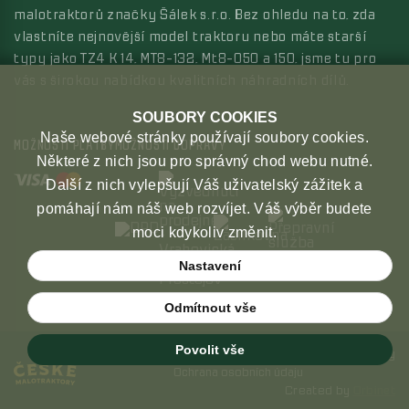
malotraktorů značky Šálek s.r.o. Bez ohledu na to, zda
vlastníte nejnovější model traktoru nebo máte starší
typy jako TZ4 K 14, MT8-132, Mt8-050 a 150, jsme tu pro
vás s širokou nabídkou kvalitních náhradních dílů.
SOUBORY COOKIES
Naše webové stránky používají soubory cookies.
MOŽNOSTI PLATBY
MOŽNOSTI DOPRAVY
Některé z nich jsou pro správný chod webu nutné.
Další z nich vylepšují Váš uživatelský zážitek a
pomáhají nám náš web rozvíjet. Váš výběr budete
moci kdykoliv změnit.
Nastavení
Odmítnout vše
Povolit vše
Copyright © 2026 České malotraktory
Ochrana osobních údaju
Created by
Orbinet