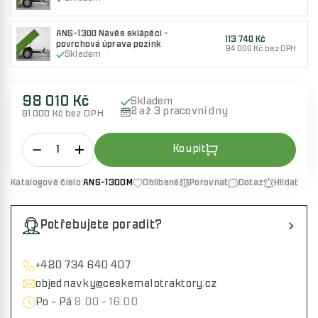
ANS-1300 Návěs sklápěcí -
113 740 Kč
povrchová úprava pozink
94 000 Kč bez DPH
Skladem
98 010 Kč
Skladem
2 až 3 pracovní dny
81 000 Kč bez DPH
Katalogové číslo:
ANS-1300M
Oblíbené
Porovnat
Dotaz
Hlídat
Potřebujete poradit?
+420 734 640 407
objednavky@ceskemalotraktory.cz
Po - Pá
8:00 - 16:00