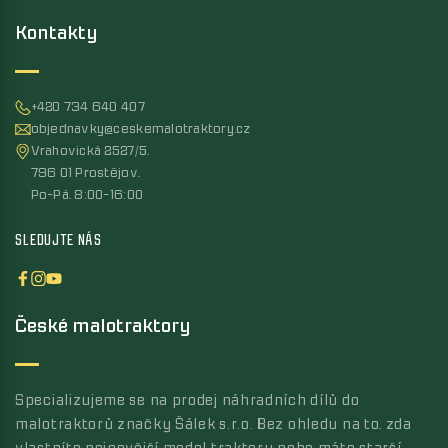
Kontakty
+420 734 640 407
objednavky@ceskemalotraktory.cz
Vrahovická 2527/5,
796 01 Prostějov,
Po-Pá, 8:00-16:00
SLEDUJTE NÁS
České malotraktory
Specializujeme se na prodej náhradních dílů do
malotraktorů značky Šálek s.r.o. Bez ohledu na to, zda